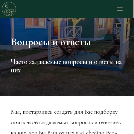
Вопросы и ответы
Глэмпинг «Lebedino ECO»
Наши дома
Часто задаваемые вопросы и ответы на
Банный комплекс
них
Наши цены
Акции и скидки
Бронирование
Наши услуги
Мы, постарались создать для Вас подборку
Фотографии
самых часто задаваемых вопросов и ответить
Отзывы гостей
на них, что бы Ваш отдых в «Lebedino Eco»,